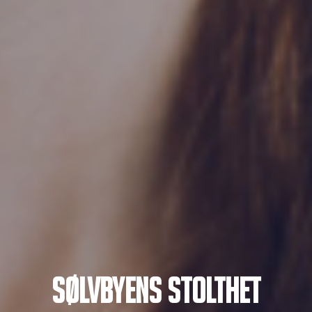
SØLVBYENS STOLTHET