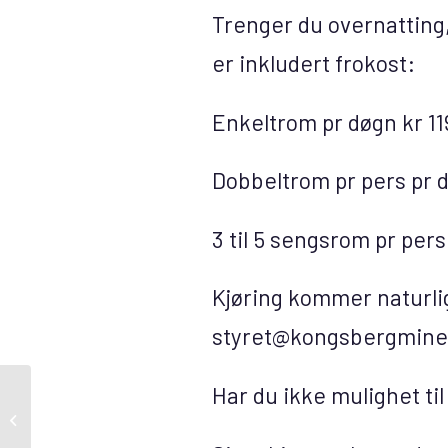
Trenger du overnatting,
er inkludert frokost:
Enkeltrom pr døgn kr 11
Dobbeltrom pr pers pr d
3 til 5 sengsrom pr pers
Kjøring kommer naturligv
styret@kongsbergmine
Har du ikke mulighet til
Finalekamp nr 2:
Kongsberg Miners –
Fyllingen Lions