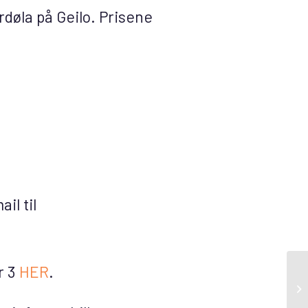
rdøla på Geilo. Prisene
il til
r 3
HER
.