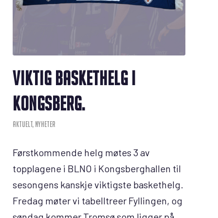
VIKTIG BASKETHELG I
KONGSBERG.
AKTUELT
,
NYHETER
Førstkommende helg møtes 3 av
topplagene i BLNO i Kongsberghallen til
sesongens kanskje viktigste baskethelg.
Fredag møter vi tabelltreer Fyllingen, og
søndag kommer Tromsø som ligger på