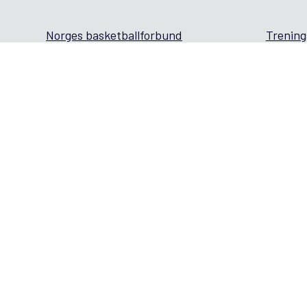
Norges basketballforbund
Trening
Miners webmail
Skoleba
Miners Intranett
Lag – m
Etikk og regler