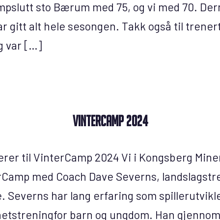
mpslutt sto Bærum med 75, og vi med 70. De
ar gitt alt hele sesongen. Takk også til tren
og var […]
VINTERCAMP 2024
rer til VinterCamp 2024 Vi i Kongsberg Miners
rCamp med Coach Dave Severns, landslagstre
e. Severns har lang erfaring som spillerutvikl
hetstreningfor barn og ungdom. Han gjennom