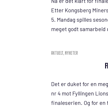
Nå er det klart for fina
Etter Kongsberg Miners 
5. Mandag spilles seso
meget godt samarbeid u
Aktuelt
,
Nyheter
F
Det er duket for en me
nr 4 mot Fyllingen Lion
finaleserien. Og for en 