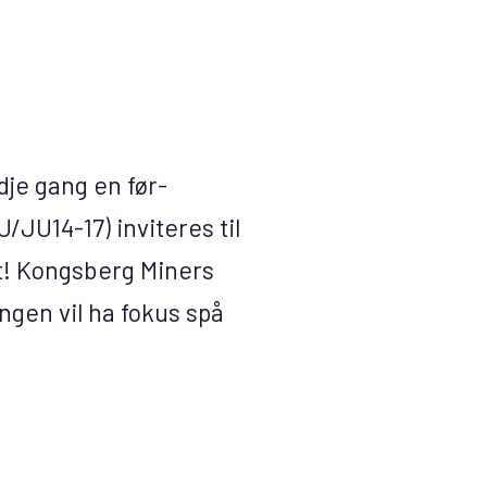
dje gang en før-
/JU14-17) inviteres til
et! Kongsberg Miners
ngen vil ha fokus spå