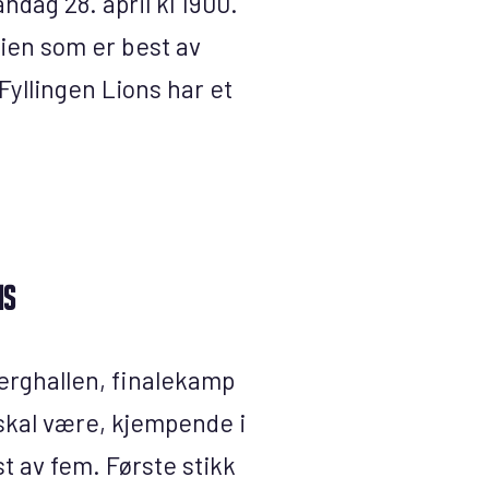
ndag 28. april kl 1900.
rien som er best av
yllingen Lions har et
ns
erghallen, finalekamp
 skal være, kjempende i
st av fem. Første stikk