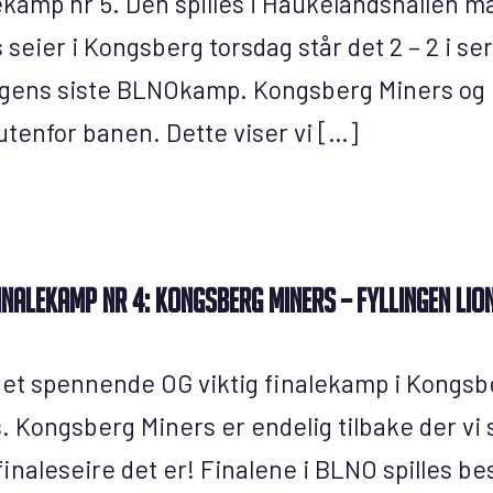
lekamp nr 5. Den spilles i Haukelandshallen ma
seier i Kongsberg torsdag står det 2 – 2 i se
ngens siste BLNOkamp. Kongsberg Miners og F
tenfor banen. Dette viser vi […]
inalekamp nr 4: Kongsberg Miners – Fyllingen Lio
get spennende OG viktig finalekamp i Kongsb
s. Kongsberg Miners er endelig tilbake der vi
finaleseire det er! Finalene i BLNO spilles be