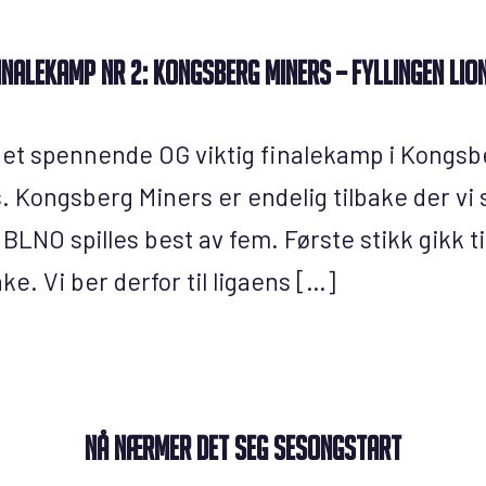
inalekamp nr 2: Kongsberg Miners – Fyllingen Lio
get spennende OG viktig finalekamp i Kongsb
s. Kongsberg Miners er endelig tilbake der vi
 BLNO spilles best av fem. Første stikk gikk ti
ake. Vi ber derfor til ligaens […]
Nå nærmer det seg sesongstart