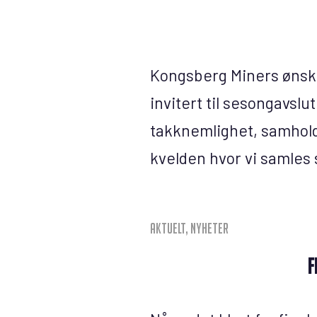
Kongsberg Miners ønske
invitert til sesongavslu
takknemlighet, samhold 
kvelden hvor vi samles 
Aktuelt
,
Nyheter
F