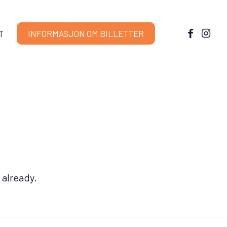
T
INFORMASJON OM BILLETTER
 already.