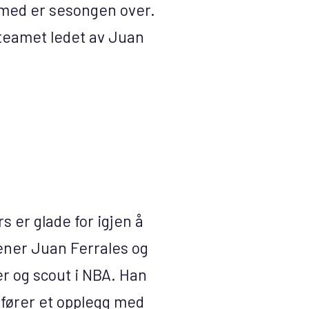
rmed er sesongen over.
erteamet ledet av Juan
 er glade for igjen å
ner Juan Ferrales og
er og scout i NBA. Han
fører et opplegg med