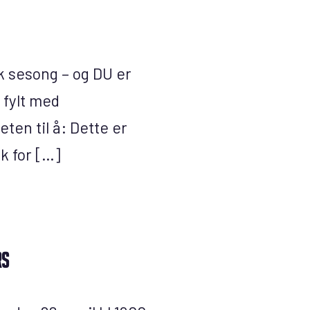
k sesong – og DU er
 fylt med
ten til å: Dette er
k for […]
RS