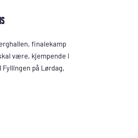
ns
erghallen, finalekamp
 skal være, kjempende i
l Fyllingen på Lørdag,